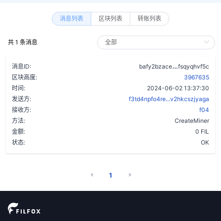
消息列表
区块列表
转账列表
共 1 条消息
bprnxwgyxat
消息ID:
bafy2bzace
fsqyqhvf5c
区块高度:
3967635
时间:
2024-06-02 13:37:30
发送方:
f3td4npfo4re...v2hkcszjyaga
接收方:
f04
方法:
CreateMiner
金额:
0 FIL
状态:
OK
1