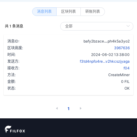
消息列表
区块列表
转账列表
共 1 条消息
auvjdi52werm
消息ID:
bafy2bzace
ph4k5a3yo2
区块高度:
3967636
时间:
2024-06-02 13:38:00
发送方:
f3td4npfo4re...v2hkcszjyaga
接收方:
f04
方法:
CreateMiner
金额:
0 FIL
状态:
OK
1