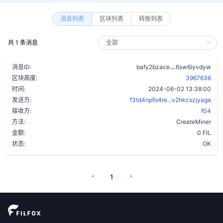
消息列表
区块列表
转账列表
共 1 条消息
a5pyod3tlbng
消息ID:
bafy2bzace
6sw6iyvdyw
区块高度:
3967636
时间:
2024-06-02 13:38:00
发送方:
f3td4npfo4re...v2hkcszjyaga
接收方:
f04
方法:
CreateMiner
金额:
0 FIL
状态:
OK
1