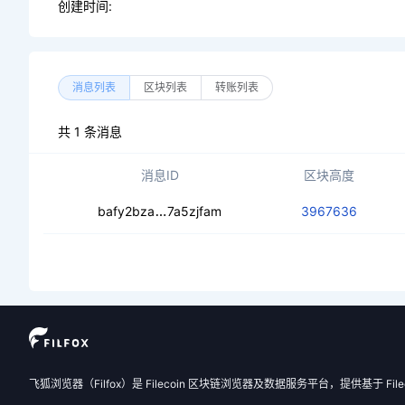
创建时间:
消息列表
区块列表
转账列表
共 1 条消息
消息ID
区块高度
cedyv6raucxlhk5qry65k5thtv4cxwuw
bafy2bza
7a5zjfam
3967636
飞狐浏览器（Filfox）是 Filecoin 区块链浏览器及数据服务平台，提供基于