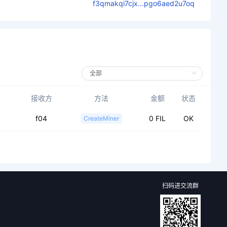
f3qmakqi7cjx...pgo6aed2u7oq
接收方
方法
金额
状态
f04
0 FIL
OK
CreateMiner
扫码进交流群