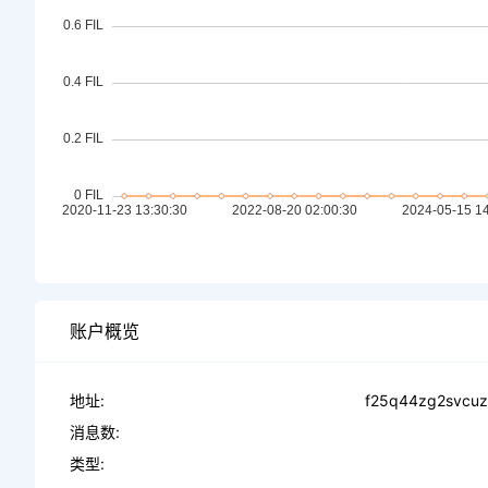
账户概览
地址:
f25q44zg2svcuz
消息数:
类型: