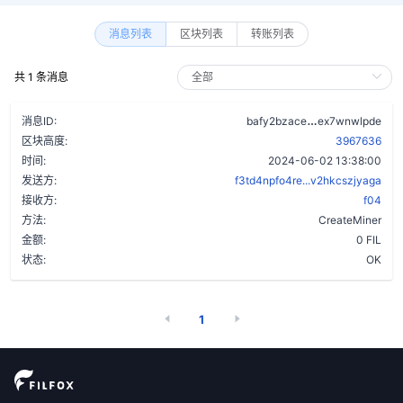
消息列表
区块列表
转账列表
共 1 条消息
ajuzctmxr2n46
消息ID:
bafy2bzace
ex7wnwlpde
区块高度:
3967636
时间:
2024-06-02 13:38:00
发送方:
f3td4npfo4re...v2hkcszjyaga
接收方:
f04
方法:
CreateMiner
金额:
0 FIL
状态:
OK
1