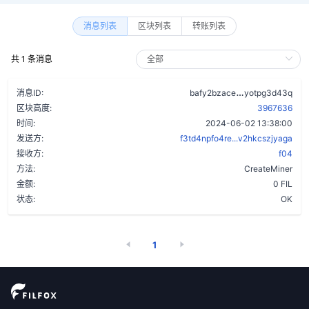
消息列表
区块列表
转账列表
共 1 条消息
agbdjxlhitnff
消息ID:
bafy2bzace
yotpg3d43q
区块高度:
3967636
时间:
2024-06-02 13:38:00
发送方:
f3td4npfo4re...v2hkcszjyaga
接收方:
f04
方法:
CreateMiner
金额:
0 FIL
状态:
OK
1