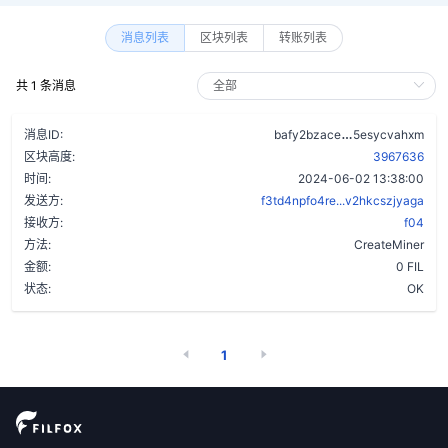
消息列表
区块列表
转账列表
共 1 条消息
aye4eldicvclu
消息ID:
bafy2bzace
5esycvahxm
区块高度:
3967636
时间:
2024-06-02 13:38:00
发送方:
f3td4npfo4re...v2hkcszjyaga
接收方:
f04
方法:
CreateMiner
金额:
0 FIL
状态:
OK
1