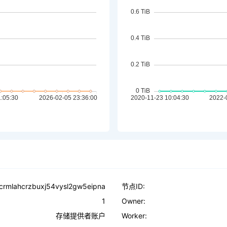
crmlahcrzbuxj54vysl2gw5eipna
节点ID:
1
Owner:
存储提供者账户
Worker: