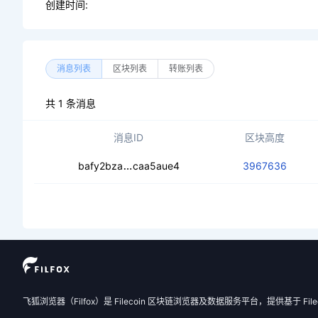
创建时间:
消息列表
区块列表
转账列表
共 1 条消息
消息ID
区块高度
cecd73tq6z47or7li7uz3a53jgi34dy4
bafy2bza
caa5aue4
3967636
飞狐浏览器（Filfox）是 Filecoin 区块链浏览器及数据服务平台，提供基于