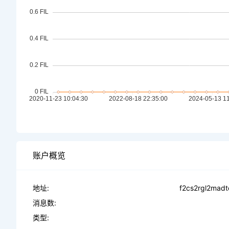
账户概览
地址:
f2cs2rgl2madt
消息数:
类型: