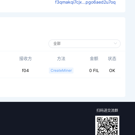
f3qmakqi7cjx...pgo6aed2u7oq
接收方
方法
金额
状态
f04
0 FIL
OK
CreateMiner
扫码进交流群