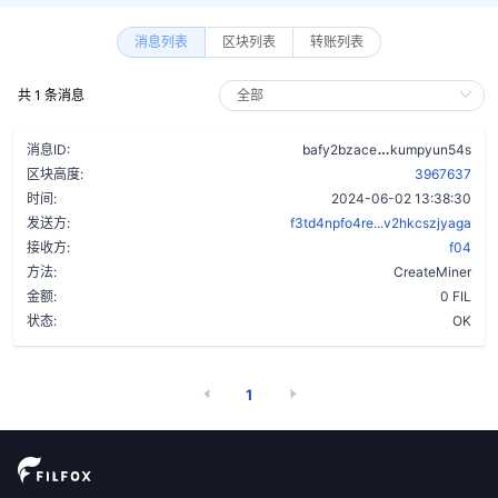
消息列表
区块列表
转账列表
共 1 条消息
bdb2yicyabou
消息ID:
bafy2bzace
kumpyun54s
区块高度:
3967637
时间:
2024-06-02 13:38:30
发送方:
f3td4npfo4re...v2hkcszjyaga
接收方:
f04
方法:
CreateMiner
金额:
0 FIL
状态:
OK
1