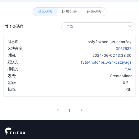
消息列表
区块列表
转账列表
共 1 条消息
c45zp7ycrwg
消息ID:
bafy2bzace
zuerlbn2ey
区块高度:
3967637
时间:
2024-06-02 13:38:30
发送方:
f3td4npfo4re...v2hkcszjyaga
接收方:
f04
方法:
CreateMiner
金额:
0 FIL
状态:
OK
1