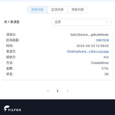
消息列表
区块列表
转账列表
共 1 条消息
b4f453fttqop
消息ID:
bafy2bzace
gdkubhbodc
区块高度:
3967638
时间:
2024-06-02 13:39:00
发送方:
f3td4npfo4re...v2hkcszjyaga
接收方:
f04
方法:
CreateMiner
金额:
0 FIL
状态:
OK
1