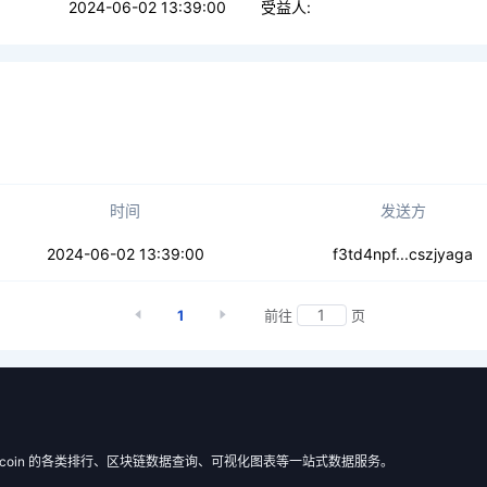
2024-06-02 13:39:00
受益人:
时间
发送方
gtaabww57t3lrhm
2024-06-02 13:39:00
f3td4npf...cszjyaga
1
前往
页
 Filecoin 的各类排行、区块链数据查询、可视化图表等一站式数据服务。