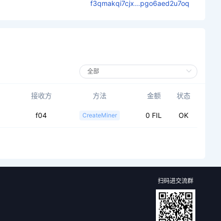
f3qmakqi7cjx...pgo6aed2u7oq
接收方
方法
金额
状态
f04
0 FIL
OK
CreateMiner
扫码进交流群