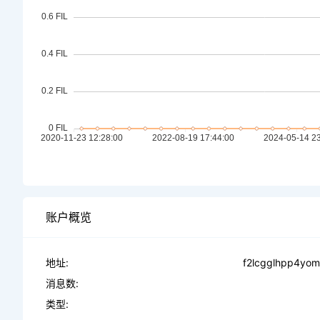
账户概览
地址:
f2lcgglhpp4yom
消息数:
类型: