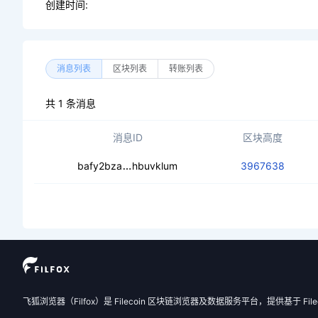
创建时间:
消息列表
区块列表
转账列表
共 1 条消息
消息ID
区块高度
ceabeezrclbc4ngvwpk6c3rclibq77z
bafy2bza
hbuvklum
3967638
飞狐浏览器（Filfox）是 Filecoin 区块链浏览器及数据服务平台，提供基于