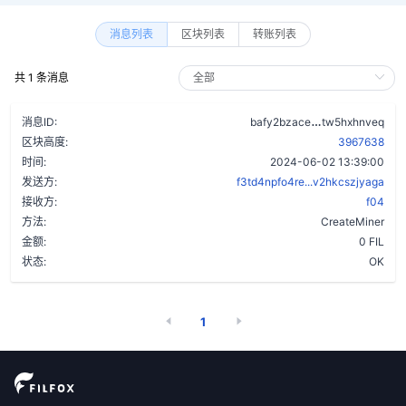
消息列表
区块列表
转账列表
共 1 条消息
b4jakou3u2d
消息ID:
bafy2bzace
tw5hxhnveq
区块高度:
3967638
时间:
2024-06-02 13:39:00
发送方:
f3td4npfo4re...v2hkcszjyaga
接收方:
f04
方法:
CreateMiner
金额:
0 FIL
状态:
OK
1