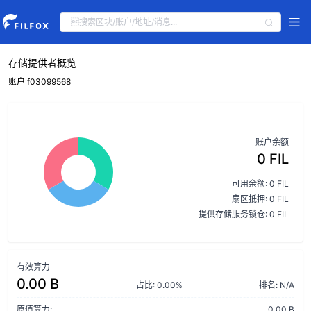
存储提供者概览
账户 f03099568
账户余额
0 FIL
可用余额: 0 FIL
扇区抵押: 0 FIL
提供存储服务锁仓: 0 FIL
有效算力
0.00 B
占比: 0.00%
排名: N/A
原值算力:
0.00 B