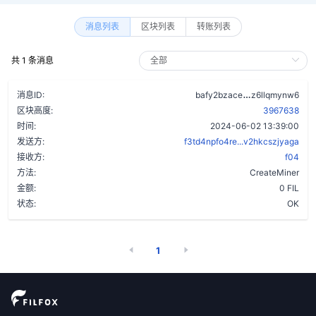
消息列表
区块列表
转账列表
共 1 条消息
bmyzkwqdr5w
消息ID:
bafy2bzace
z6llqmynw6
区块高度:
3967638
时间:
2024-06-02 13:39:00
发送方:
f3td4npfo4re...v2hkcszjyaga
接收方:
f04
方法:
CreateMiner
金额:
0 FIL
状态:
OK
1