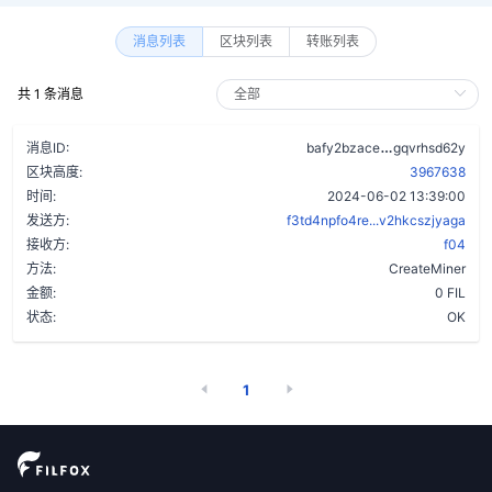
消息列表
区块列表
转账列表
共 1 条消息
btwd3bcdhogl
消息ID:
bafy2bzace
gqvrhsd62y
区块高度:
3967638
时间:
2024-06-02 13:39:00
发送方:
f3td4npfo4re...v2hkcszjyaga
接收方:
f04
方法:
CreateMiner
金额:
0 FIL
状态:
OK
1