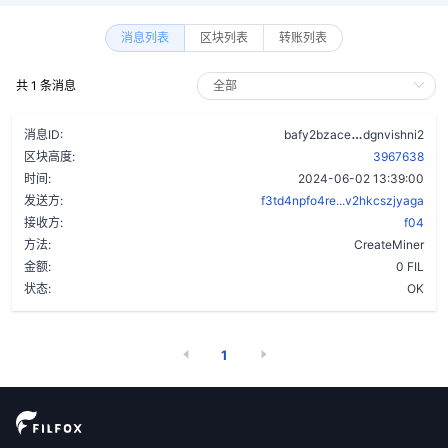
消息列表
区块列表
转账列表
共 1 条消息
axptgrp3x37
消息ID:
bafy2bzace
dgnvishni2
区块高度:
3967638
时间:
2024-06-02 13:39:00
发送方:
f3td4npfo4re...v2hkcszjyaga
接收方:
f04
方法:
CreateMiner
金额:
0 FIL
状态:
OK
1