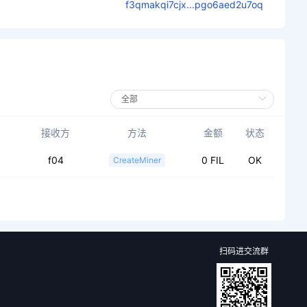
f3qmakqi7cjx...pgo6aed2u7oq
接收方
方法
金额
状态
f04
0 FIL
OK
CreateMiner
扫码进交流群