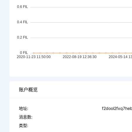
账户概览
地址:
f2dool2fxq7he
消息数:
类型: