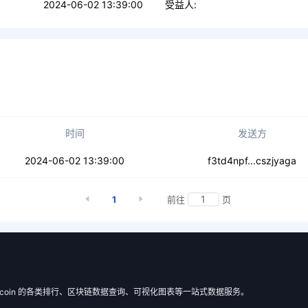
2024-06-02 13:39:00
受益人:
时间
发送方
656wtccxmgwxqsgs
2024-06-02 13:39:00
f3td4npf...cszjyaga
1
前往
页
 Filecoin 的各类排行、区块链数据查询、可视化图表等一站式数据服务。