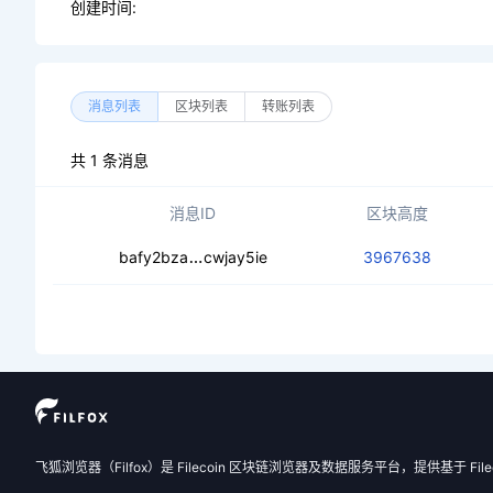
创建时间:
消息列表
区块列表
转账列表
共 1 条消息
消息ID
区块高度
cedpyz5xzrtqmqsvejthk7oc3s4yr6
bafy2bza
cwjay5ie
3967638
飞狐浏览器（Filfox）是 Filecoin 区块链浏览器及数据服务平台，提供基于