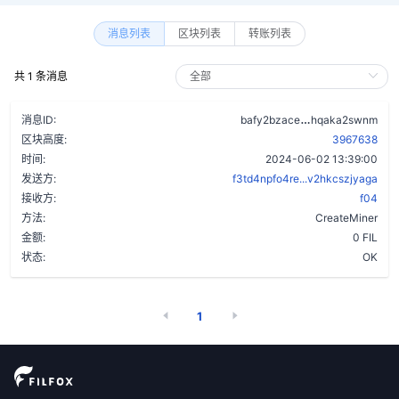
消息列表
区块列表
转账列表
共 1 条消息
damurgejkd6o3
消息ID:
bafy2bzace
hqaka2swnm
区块高度:
3967638
时间:
2024-06-02 13:39:00
发送方:
f3td4npfo4re...v2hkcszjyaga
接收方:
f04
方法:
CreateMiner
金额:
0 FIL
状态:
OK
1