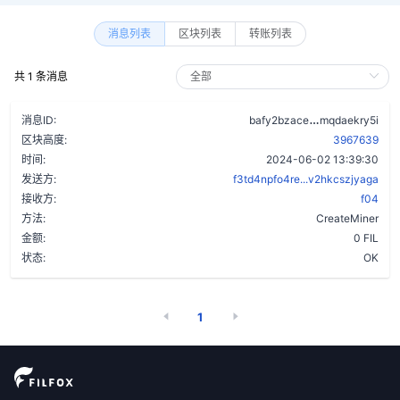
消息列表
区块列表
转账列表
共 1 条消息
awjkcfajcfw5
消息ID:
bafy2bzace
mqdaekry5i
区块高度:
3967639
时间:
2024-06-02 13:39:30
发送方:
f3td4npfo4re...v2hkcszjyaga
接收方:
f04
方法:
CreateMiner
金额:
0 FIL
状态:
OK
1