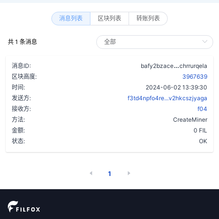
消息列表
区块列表
转账列表
共 1 条消息
ay6zt3dfs
消息ID:
bafy2bzace
chrrurqela
区块高度:
3967639
时间:
2024-06-02 13:39:30
发送方:
f3td4npfo4re...v2hkcszjyaga
接收方:
f04
方法:
CreateMiner
金额:
0 FIL
状态:
OK
1