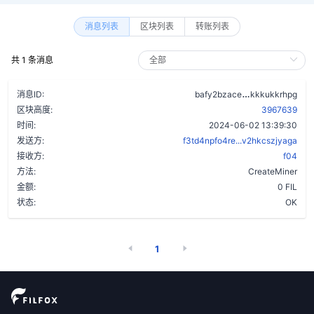
消息列表
区块列表
转账列表
共 1 条消息
bbcsx6tbc3w
消息ID:
bafy2bzace
kkkukkrhpg
区块高度:
3967639
时间:
2024-06-02 13:39:30
发送方:
f3td4npfo4re...v2hkcszjyaga
接收方:
f04
方法:
CreateMiner
金额:
0 FIL
状态:
OK
1