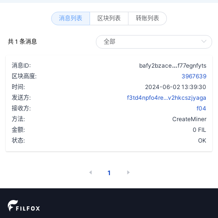
消息列表
区块列表
转账列表
共 1 条消息
dxghxuctrxh
消息ID:
bafy2bzace
f77egnfyts
区块高度:
3967639
时间:
2024-06-02 13:39:30
发送方:
f3td4npfo4re...v2hkcszjyaga
接收方:
f04
方法:
CreateMiner
金额:
0 FIL
状态:
OK
1