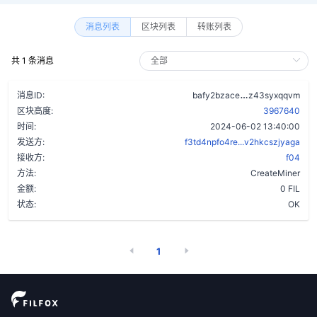
消息列表
区块列表
转账列表
共 1 条消息
ak73nrkihxpt4
消息ID:
bafy2bzace
z43syxqqvm
区块高度:
3967640
时间:
2024-06-02 13:40:00
发送方:
f3td4npfo4re...v2hkcszjyaga
接收方:
f04
方法:
CreateMiner
金额:
0 FIL
状态:
OK
1