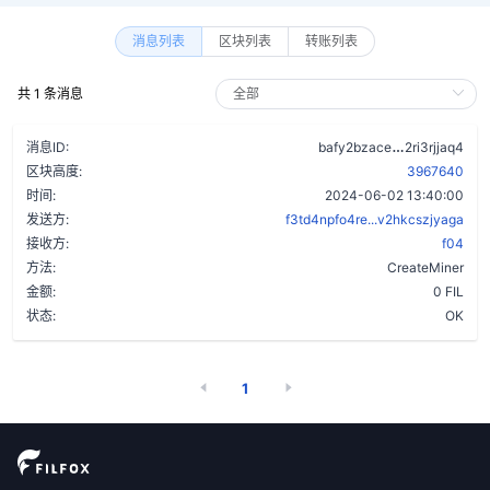
消息列表
区块列表
转账列表
共 1 条消息
cqdyypt5h
消息ID:
bafy2bzace
2ri3rjjaq4
区块高度:
3967640
时间:
2024-06-02 13:40:00
发送方:
f3td4npfo4re...v2hkcszjyaga
接收方:
f04
方法:
CreateMiner
金额:
0 FIL
状态:
OK
1