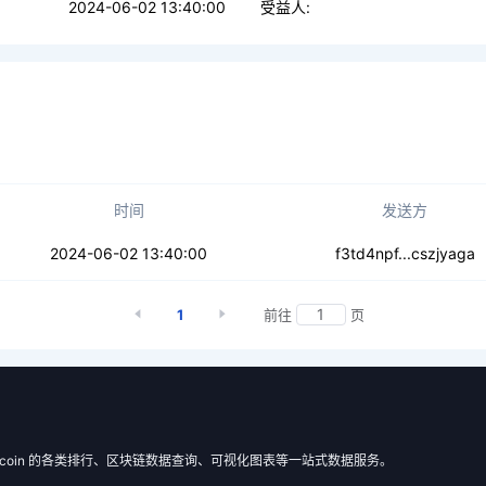
2024-06-02 13:40:00
受益人:
时间
发送方
4jddghbtz3n2da
2024-06-02 13:40:00
f3td4npf...cszjyaga
1
前往
页
 Filecoin 的各类排行、区块链数据查询、可视化图表等一站式数据服务。