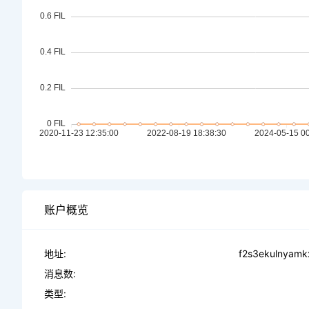
账户概览
地址:
f2s3ekulnyamk
消息数:
类型: