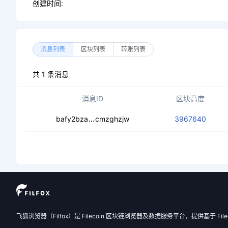
创建时间:
消息列表
区块列表
转账列表
共 1 条消息
消息ID
区块高度
cec54xlphwis4d5plpokn25piixvgas7
bafy2bza
cmzghzjw
3967640
飞狐浏览器（Filfox）是 Filecoin 区块链浏览器及数据服务平台，提供基于