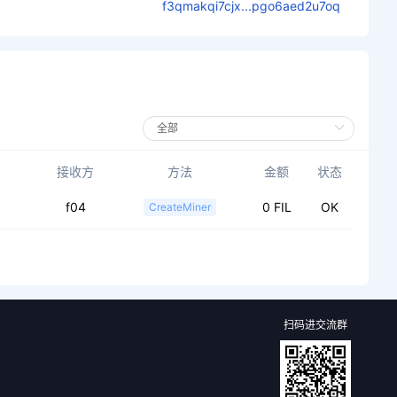
f3qmakqi7cjx...pgo6aed2u7oq
接收方
方法
金额
状态
f04
0 FIL
OK
CreateMiner
扫码进交流群