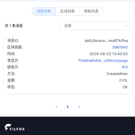
消息列表
区块列表
转账列表
共 1 条消息
dbeijgbfg6o
消息ID:
bafy2bzace
mu6f7kffoq
区块高度:
3967640
时间:
2024-06-02 13:40:00
发送方:
f3td4npfo4re...v2hkcszjyaga
接收方:
f04
方法:
CreateMiner
金额:
0 FIL
状态:
OK
1