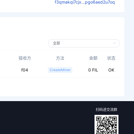
f3qmakqi7cjx...pgo6aed2u7oq
接收方
方法
金额
状态
f04
0 FIL
OK
CreateMiner
扫码进交流群