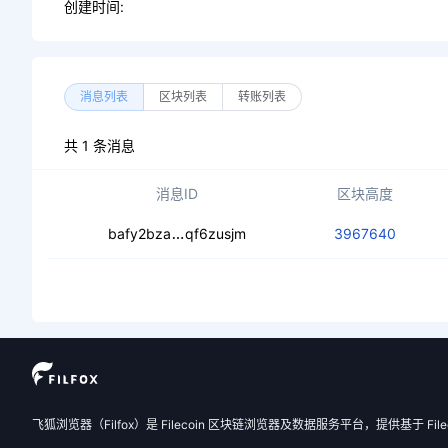
创建时间:
消息列表
区块列表
转账列表
共 1 条消息
消息ID
区块高度
cedyiyhc6av6wth4u7bjv3qdqactpink2
bafy2bza
qf6zusjm
3967640
飞狐浏览器（Filfox）是 Filecoin 区块链浏览器及数据服务平台，提供基于