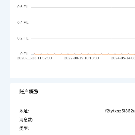
账户概览
地址:
f2tytxsz5l362
消息数:
类型: