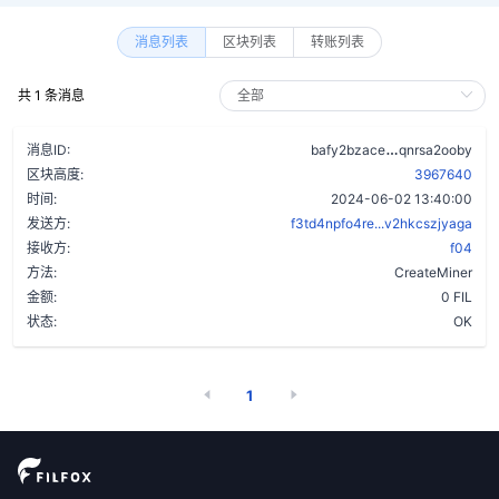
消息列表
区块列表
转账列表
共 1 条消息
atnealhovde
消息ID:
bafy2bzace
qnrsa2ooby
区块高度:
3967640
时间:
2024-06-02 13:40:00
发送方:
f3td4npfo4re...v2hkcszjyaga
接收方:
f04
方法:
CreateMiner
金额:
0 FIL
状态:
OK
1