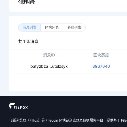
创建时间:
消息列表
区块列表
转账列表
共 1 条消息
消息ID
区块高度
ceaisflzpgst7yetvzrdyjxlrmalphqld36
bafy2bza
utulzsyk
3967640
飞狐浏览器（Filfox）是 Filecoin 区块链浏览器及数据服务平台，提供基于