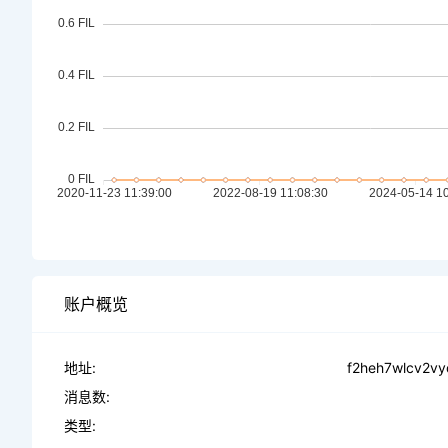
账户概览
地址:
f2heh7wlcv2vy
消息数:
类型: