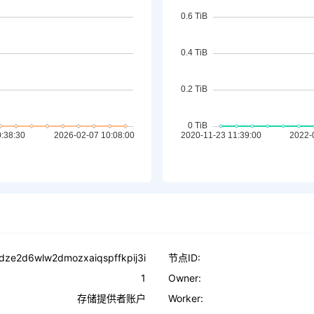
dze2d6wlw2dmozxaiqspffkpij3i
节点ID:
1
Owner:
存储提供者账户
Worker: