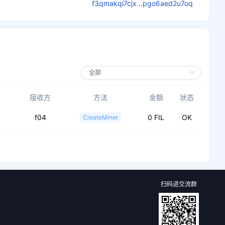
f3qmakqi7cjx...pgo6aed2u7oq
接收方
方法
金额
状态
f04
0 FIL
OK
CreateMiner
扫码进交流群