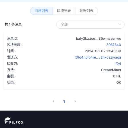
消息列表
区块列表
转账列表
共 1 条消息
cyhf4judfleldh
消息ID:
bafy2bzace
35wmasenwo
区块高度:
3967640
时间:
2024-06-02 13:40:00
发送方:
f3td4npfo4re...v2hkcszjyaga
接收方:
f04
方法:
CreateMiner
金额:
0 FIL
状态:
OK
1