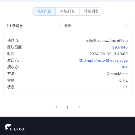
消息列表
区块列表
转账列表
共 1 条消息
alo3n3djpqd
消息ID:
bafy2bzace
4nsrnt2vta
区块高度:
3967640
时间:
2024-06-02 13:40:00
发送方:
f3td4npfo4re...v2hkcszjyaga
接收方:
f04
方法:
CreateMiner
金额:
0 FIL
状态:
OK
1