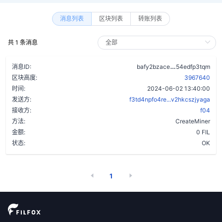
消息列表
区块列表
转账列表
共 1 条消息
b4xiwaayk43a
消息ID:
bafy2bzace
54edfp3tqm
区块高度:
3967640
时间:
2024-06-02 13:40:00
发送方:
f3td4npfo4re...v2hkcszjyaga
接收方:
f04
方法:
CreateMiner
金额:
0 FIL
状态:
OK
1