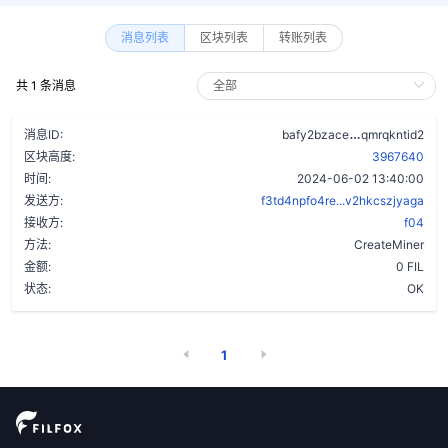
消息列表
区块列表
转账列表
共 1 条消息
c2udkto3p4j
消息ID:
bafy2bzace
qmrqkntid2
区块高度:
3967640
时间:
2024-06-02 13:40:00
发送方:
f3td4npfo4re...v2hkcszjyaga
接收方:
f04
方法:
CreateMiner
金额:
0 FIL
状态:
OK
1