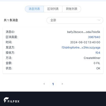
消息列表
区块列表
转账列表
共 1 条消息
c5heo3qcm2r
消息ID:
bafy2bzace
odui7oio5k
区块高度:
3967640
时间:
2024-06-02 13:40:00
发送方:
f3td4npfo4re...v2hkcszjyaga
接收方:
f04
方法:
CreateMiner
金额:
0 FIL
状态:
OK
1