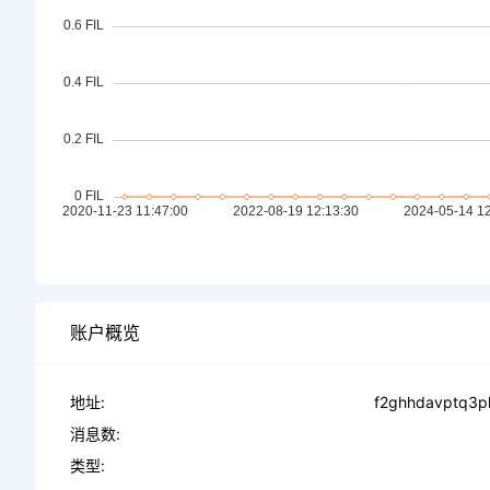
账户概览
地址:
f2ghhdavptq3p
消息数:
类型: