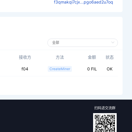
f3qmakqi7cjx...pgo6aed2u7oq
接收方
方法
金额
状态
f04
0 FIL
OK
CreateMiner
扫码进交流群