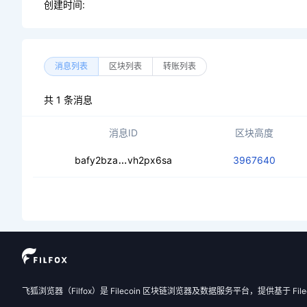
创建时间:
消息列表
区块列表
转账列表
共 1 条消息
消息ID
区块高度
cecv6lxb4ugzphz4qmhnqjvzrintkibsv
bafy2bza
vh2px6sa
3967640
飞狐浏览器（Filfox）是 Filecoin 区块链浏览器及数据服务平台，提供基于