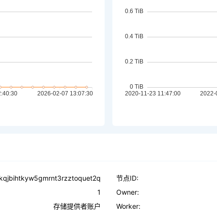
kqjbihtkyw5gmrnt3rzztoquet2q
节点ID:
1
Owner:
存储提供者账户
Worker: