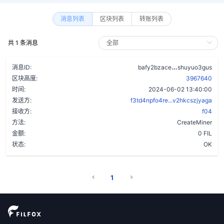
消息列表
区块列表
转账列表
共 1 条消息
aztlurk7o2o
消息ID:
bafy2bzace
shuyuo3gus
区块高度:
3967640
时间:
2024-06-02 13:40:00
发送方:
f3td4npfo4re...v2hkcszjyaga
接收方:
f04
方法:
CreateMiner
金额:
0 FIL
状态:
OK
1