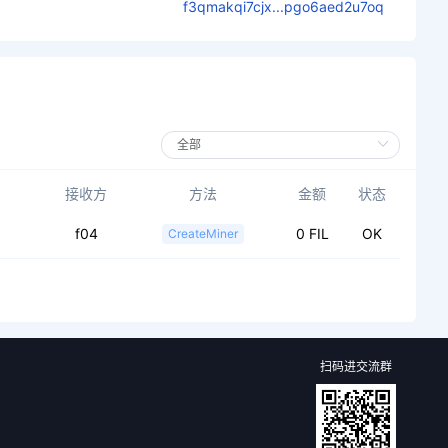
f3qmakqi7cjx...pgo6aed2u7oq
接收方
方法
金额
状态
f04
0 FIL
OK
CreateMiner
扫码进交流群