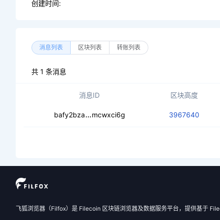
创建时间:
消息列表
区块列表
转账列表
共 1 条消息
消息ID
区块高度
cedug6y3kxthfnczpytul3xvskj3oeym
bafy2bza
mcwxci6g
3967640
飞狐浏览器（Filfox）是 Filecoin 区块链浏览器及数据服务平台，提供基于