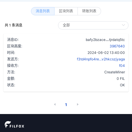
消息列表
区块列表
转账列表
共 1 条消息
dwvkwfw47
消息ID:
bafy2bzace
tjrdatq5tc
区块高度:
3967640
时间:
2024-06-02 13:40:00
发送方:
f3td4npfo4re...v2hkcszjyaga
接收方:
f04
方法:
CreateMiner
金额:
0 FIL
状态:
OK
1