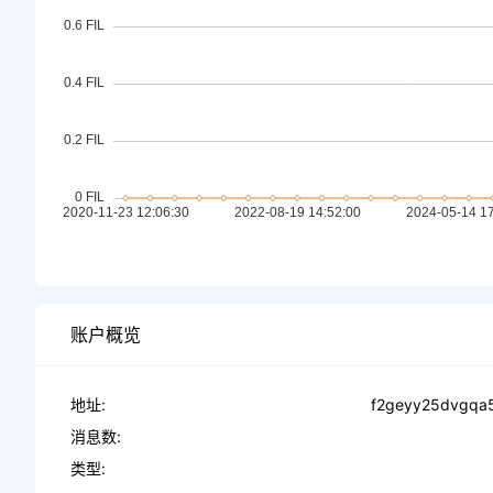
账户概览
地址:
f2geyy25dvgqa5
消息数:
类型: