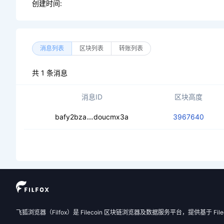
创建时间:
消息列表
区块列表
转账列表
共 1 条消息
消息ID
区块高度
ceairnl7fr7ul6io4ui4qlcdbtzxlaadie
bafy2bza
doucmx3a
3967640
飞狐浏览器（Filfox）是 Filecoin 区块链浏览器及数据服务平台，提供基于