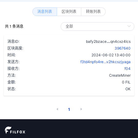
消息列表
区块列表
转账列表
共 1 条消息
cuqsdd6ilj5r
消息ID:
bafy2bzace
qn4cxz4lcs
区块高度:
3967640
时间:
2024-06-02 13:40:00
发送方:
f3td4npfo4re...v2hkcszjyaga
接收方:
f04
方法:
CreateMiner
金额:
0 FIL
状态:
OK
1