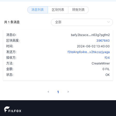
消息列表
区块列表
转账列表
共 1 条消息
cogkx2em5ntr
消息ID:
bafy2bzace
n63g7pgfm2
区块高度:
3967640
时间:
2024-06-02 13:40:00
发送方:
f3td4npfo4re...v2hkcszjyaga
接收方:
f04
方法:
CreateMiner
金额:
0 FIL
状态:
OK
1