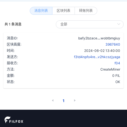
消息列表
区块列表
转账列表
共 1 条消息
cjgnltwgskyg
消息ID:
bafy2bzace
wobtbmgiuy
区块高度:
3967640
时间:
2024-06-02 13:40:00
发送方:
f3td4npfo4re...v2hkcszjyaga
接收方:
f04
方法:
CreateMiner
金额:
0 FIL
状态:
OK
1