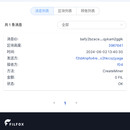
消息列表
区块列表
转账列表
共 1 条消息
ctmm3js3tnvn
消息ID:
bafy2bzace
qykam2gglk
区块高度:
3967641
时间:
2024-06-02 13:40:30
发送方:
f3td4npfo4re...v2hkcszjyaga
接收方:
f04
方法:
CreateMiner
金额:
0 FIL
状态:
OK
1