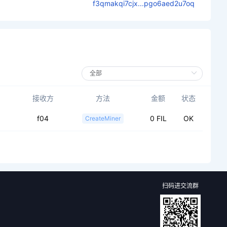
f3qmakqi7cjx...pgo6aed2u7oq
接收方
方法
金额
状态
f04
0 FIL
OK
CreateMiner
扫码进交流群