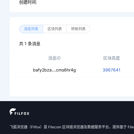
创建时间:
消息列表
区块列表
转账列表
共 1 条消息
消息ID
区块高度
cecjokllpyzjbi4taql7pc2d4bhd7f26
bafy2bza
cms6hr4g
3967641
飞狐浏览器（Filfox）是 Filecoin 区块链浏览器及数据服务平台，提供基于