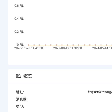
账户概览
地址:
f2qskff4tcbng
消息数:
类型: