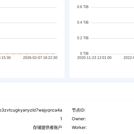
b3zvtcugkyanyzld7wajyqnca4a
节点ID:
1
Owner:
存储提供者账户
Worker: