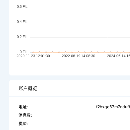
账户概览
地址:
f2hxqe67m7nduf
消息数:
类型: