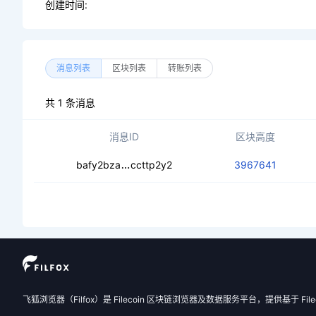
创建时间:
消息列表
区块列表
转账列表
共 1 条消息
消息ID
区块高度
ceaoyp3luffxk45tgezqj44dgxzoww7lh
bafy2bza
ccttp2y2
3967641
飞狐浏览器（Filfox）是 Filecoin 区块链浏览器及数据服务平台，提供基于