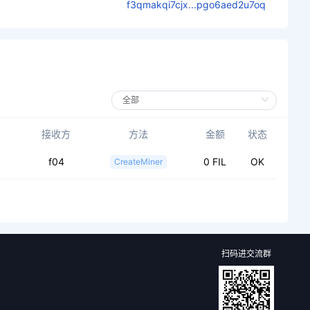
f3qmakqi7cjx...pgo6aed2u7oq
接收方
方法
金额
状态
f04
0 FIL
OK
CreateMiner
扫码进交流群