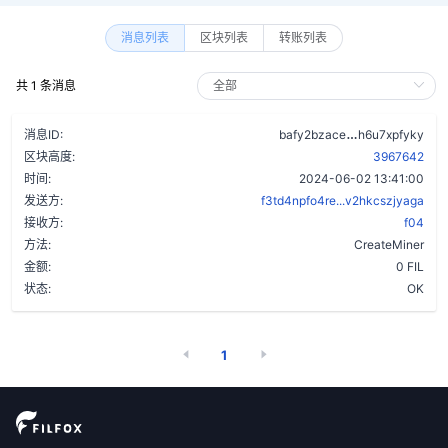
消息列表
区块列表
转账列表
共 1 条消息
c2uzedmatmc
消息ID:
bafy2bzace
h6u7xpfyky
区块高度:
3967642
时间:
2024-06-02 13:41:00
发送方:
f3td4npfo4re...v2hkcszjyaga
接收方:
f04
方法:
CreateMiner
金额:
0 FIL
状态:
OK
1