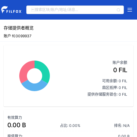
存储提供者概览
账户 f03099937
账户余额
0 FIL
可用余额: 0 FIL
扇区抵押: 0 FIL
提供存储服务锁仓: 0 FIL
有效算力
0.00 B
占比: 0.00%
排名: N/A
原值算力:
0.00 B