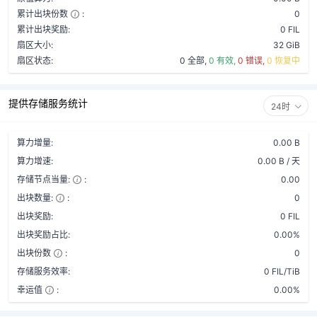
累计出块份数
:
0
累计出块奖励:
0 FIL
扇区大小:
32 GiB
扇区状态:
0 全部,
0 有效,
0 错误,
0 恢复中
提供存储服务统计
24时
算力增量:
0.00 B
算力增速:
0.00 B / 天
存储节点当量:
:
0.00
出块数量:
:
0
出块奖励:
0 FIL
出块奖励占比:
0.00%
出块份数
:
0
存储服务效率:
0 FIL/TiB
幸运值
:
0.00%