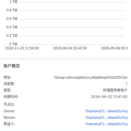
账户概览
地址:
f2asqccdhnx2jqitb2ovyl6xb6mqrlf3d3f2fc5zi
消息数:
1
类型:
存储提供者账户
创建时间:
2024-06-02 13:41:00
节点ID:
Owner:
f3qmakqi7c...o6aed2u7oq
Worker:
f3qmakqi7c...o6aed2u7oq
受益人:
f3qmakqi7c...o6aed2u7oq