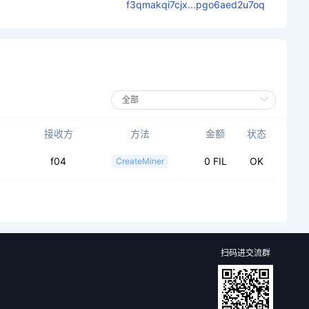
f3qmakqi7cjx...pgo6aed2u7oq
接收方
方法
金额
状态
f04
0 FIL
OK
CreateMiner
扫码进交流群