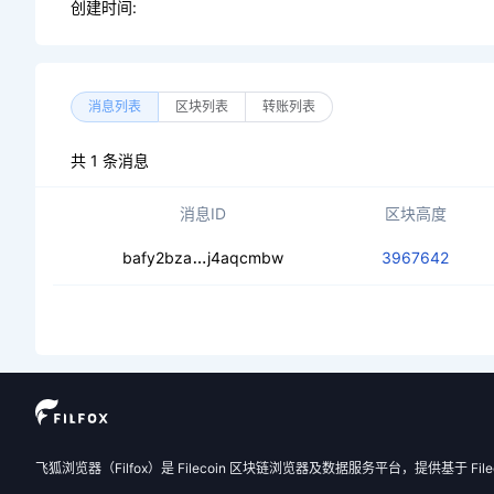
创建时间:
消息列表
区块列表
转账列表
共 1 条消息
消息ID
区块高度
cebogibjkurfxmtnnqbumflfuftf7id5h
bafy2bza
j4aqcmbw
3967642
飞狐浏览器（Filfox）是 Filecoin 区块链浏览器及数据服务平台，提供基于