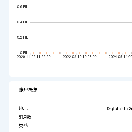
账户概览
地址:
f2qfoh74h72
消息数:
类型: