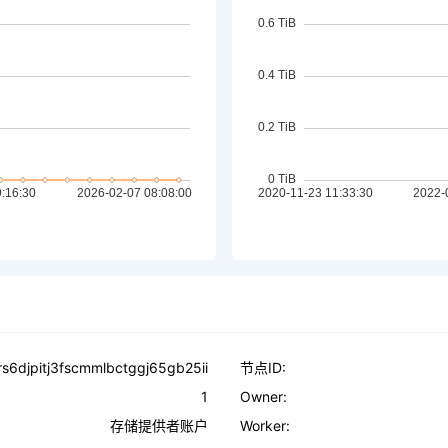
rs6djpitj3fscmmlbctggj65gb25ii
节点ID:
1
Owner:
存储提供者账户
Worker: