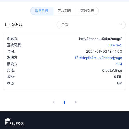
消息列表
区块列表
转账列表
共 1 条消息
bttgh3cqi3bp
消息ID:
bafy2bzace
5oku2nnqp2
区块高度:
3967642
时间:
2024-06-02 13:41:00
发送方:
f3td4npfo4re...v2hkcszjyaga
接收方:
f04
方法:
CreateMiner
金额:
0 FIL
状态:
OK
1