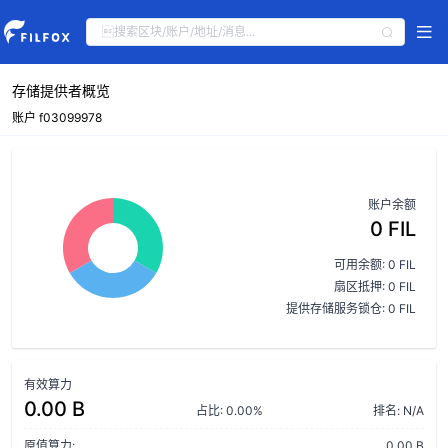
存储提供者概览
账户 f03099978
账户余额
0 FIL
可用余额: 0 FIL
扇区抵押: 0 FIL
提供存储服务锁仓: 0 FIL
有效算力
0.00 B
占比: 0.00%
排名: N/A
原值算力:
0.00 B