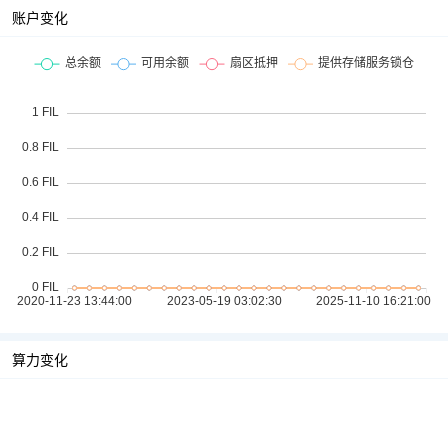
账户变化
算力变化